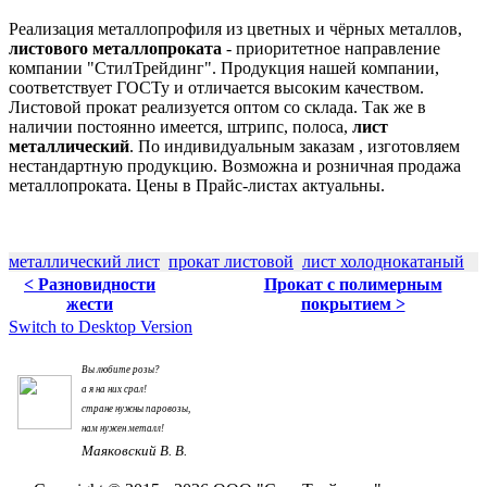
Реализация
металлопрофиля
из цветных и чёрных металлов,
листового металлопроката
- приоритетное направление
компании "СтилТрейдинг". Продукция нашей компании,
соответствует ГОСТу и отличается высоким качеством.
Листовой прокат реализуется оптом со склада. Так же в
наличии постоянно имеется,
штрипс
, полоса,
лист
металлический
. По индивидуальным заказам , изготовляем
нестандартную продукцию. Возможна и розничная продажа
металлопроката. Цены в Прайс-листах актуальны.
металлический лист
прокат листовой
лист холоднокатаный
< Разновидности
Прокат с полимерным
жести
покрытием >
Switch to Desktop Version
Вы любите розы?
а я на них срал!
стране нужны паровозы,
нам нужен металл!
Маяковский В. В.