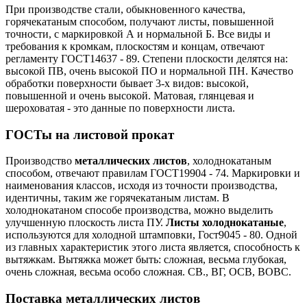
При производстве стали, обыкновенного качества,
горячекатаным способом, получают листы, повышенной
точности, с маркировкой А и нормальной Б. Все виды и
требования к кромкам, плоскостям и концам, отвечают
регламенту ГОСТ14637 - 89. Степени плоскости делятся на:
высокой ПВ, очень высокой ПО и нормальной ПН. Качество
обработки поверхности бывает 3-х видов: высокой,
повышенной и очень высокой. Матовая, глянцевая и
шероховатая - это данные по поверхности листа.
ГОСТы на листовой прокат
Производство
металлических листов
, холоднокатаным
способом, отвечают правилам ГОСТ19904 - 74. Маркировки и
наименования классов, исходя из точности производства,
идентичны, таким же горячекатаным листам. В
холоднокатаном способе производства, можно выделить
улучшенную плоскость листа ПУ.
Листы холоднокатаные
,
используются для холодной штамповки, Гост9045 - 80. Одной
из главных характеристик этого листа является, способность к
вытяжкам. Вытяжка может быть: сложная, весьма глубокая,
очень сложная, весьма особо сложная. СВ., ВГ,
ОСВ
,
ВОВС
.
Поставка металлических листов