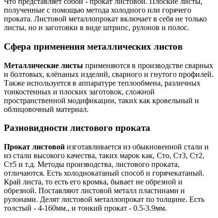
Что представляет собой - прокат листовой. Плоские листы,
полученные с помощью метода холодного или горячего
проката. Листовой металлопрокат включает в себя не только
листы, но и заготовки в виде
штрипс
, рулонов и полос.
Сфера применения металлических листов
Металлические листы
применяются в производстве сварных
и болтовых, клёпаных изделий, сварного и гнутого профилей.
Также используется в аппаратуре теплообмена, различных
тонкостенных и плоских заготовок, сложной
пространственной модификации, таких как кровельный и
облицовочный материал.
Разновидности листового проката
Прокат листовой
изготавливается из обыкновенной стали и
из стали высокого качества, таких марок как, Сто, Ст3, Ст2,
Ст5 и т.д. Методы производства, листового проката,
отличаются. Есть холоднокатаный способ и горячекатаный.
Край листа, то есть его кромка, бывает не обрезной и
обрезной. Поставляют листовой металл пластинами и
рулонами. Делят листовой металлопрокат по толщине. Есть
толстый - 4-160мм., и тонкий прокат - 0.5-3.9мм.