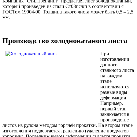
Компания "СтилТрейдинг" предлагает лист холоднокатаный,
который произведен из стали Ст08пс/кп в соответствии с
ГОСТом 19904-90. Толщина такого листа может быть 0,5 – 2,5
мм.
Производство холоднокатаного листа
При
изготовлении
данного
стального листа
на каждом
этапе
используются
разные виды
деформации.
Например,
первый этап
заключается в
производстве
листов из рулона методом горячей прокатки. На втором этапе
изготовления подвергается травлению (удаление продуктов
коррозии). Последним видом деформации является прокатка