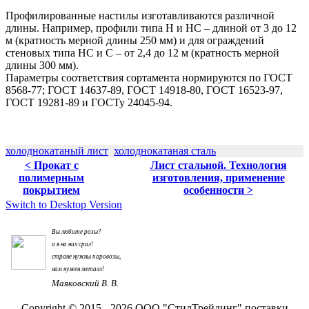
Профилированные
настилы
изготавливаются различной
длины. Например, профили типа Н и НС – длиной от 3 до 12
м (кратность мерной длины 250 мм) и для ограждений
стеновых
типа НС и С – от 2,4 до 12 м (кратность мерной
длины 300 мм).
Параметры соответствия сортамента нормируются по ГОСТ
8568-77; ГОСТ 14637-89, ГОСТ 14918-80, ГОСТ 16523-97,
ГОСТ 19281-89 и ГОСТу 24045-94.
холоднокатаный лист
холоднокатаная сталь
< Прокат с
Лист стальной. Технология
полимерным
изготовления, применение
покрытием
особенности >
Switch to Desktop Version
Вы любите розы?
а я на них срал!
стране нужны паровозы,
нам нужен металл!
Маяковский В. В.
Copyright © 2015 - 2026 ООО "СтилТрейдинг" поставки