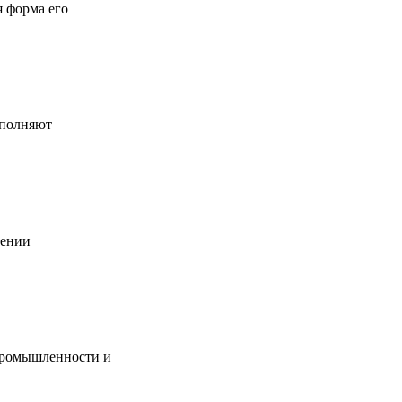
я форма его
ыполняют
дении
промышленности и