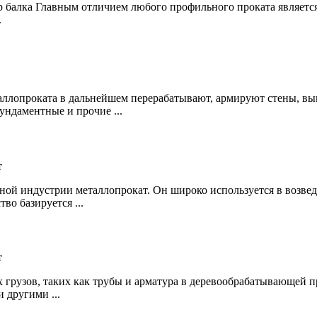
вр балка Главным отличием любого профильного проката являетс
.
таллопроката в дальнейшем перерабатывают, армируют стены, в
ундаментные и прочие ...
т
ной индустрии металлопрокат. Он широко используется в возве
во базируется ...
т
х грузов, таких как трубы и
арматура
в деревообрабатывающей 
 другими ...